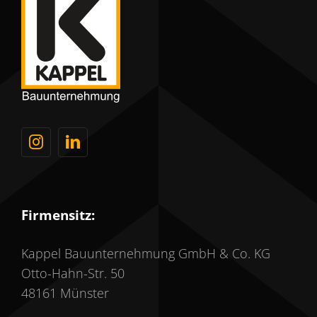
Firmensitz:
Kappel Bauunternehmung GmbH & Co. KG
Otto-Hahn-Str. 50
48161 Münster